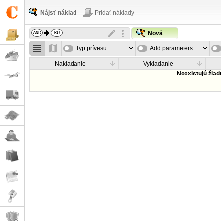
Nájsť náklad
Pridať náklady
Nová
Typ prívesu
Add parameters
Nakladanie
Vykladanie
Neexistujú žia