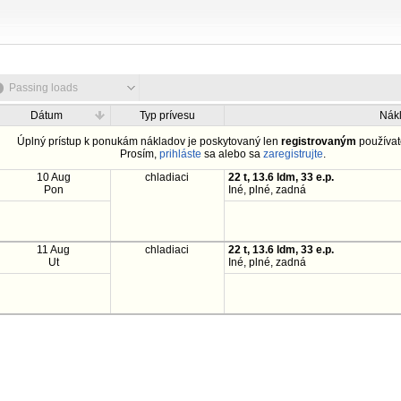
Passing loads
Dátum
Typ prívesu
Nák
Úplný prístup k ponukám nákladov je poskytovaný len
registrovaným
používat
Prosím,
prihláste
sa alebo sa
zaregistrujte
.
10 Aug
chladiaci
22 t, 13.6 ldm, 33 e.p.
Pon
Iné, plné, zadná
11 Aug
chladiaci
22 t, 13.6 ldm, 33 e.p.
Ut
Iné, plné, zadná