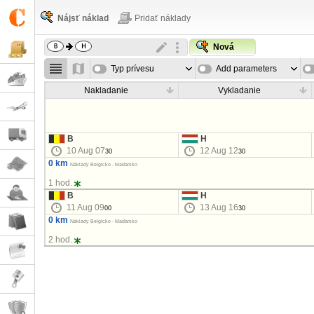
Nájsť náklad
Pridať náklady
Nová
Typ prívesu
Add parameters
Nakladanie
Vykladanie
B
H
10 Aug 07
12 Aug 12
30
30
0 km
Náklady Belgicko - Maďarsko
1 hod.
B
H
11 Aug 09
13 Aug 16
00
30
0 km
Náklady Belgicko - Maďarsko
2 hod.