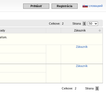
словацкий
Prihlásiť
Registrácia
Celkove:
2
Strana
1
lady
Zákazník
eľom.
Zákazník
Zákazník
Celkove:
2
Strana
1