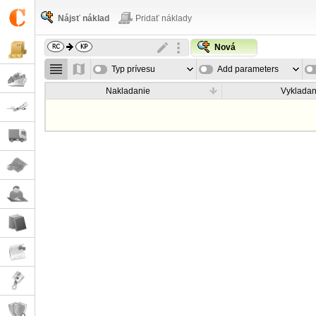
Nájsť náklad
Pridať náklady
Nová
Typ prívesu
Add parameters
Nakladanie
Vykladan