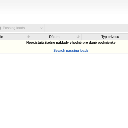
Passing loads
ie
Dátum
Typ prívesu
Neexistujú žiadne náklady vhodné pre dané podmienky
Search passing loads