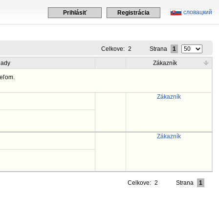
словацкий
Prihlásiť
Registrácia
Celkove:
2
Strana
1
lady
Zákazník
eľom.
Zákazník
Zákazník
Celkove:
2
Strana
1