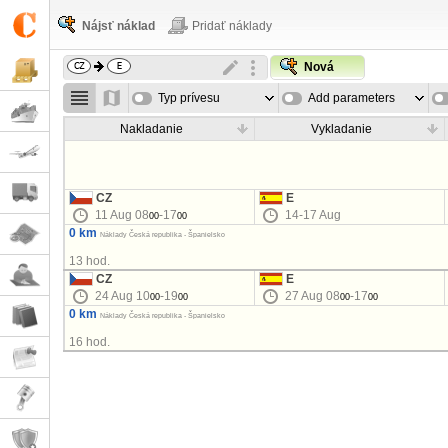
Nájsť náklad
Pridať náklady
Nová
Typ prívesu
Add parameters
Nakladanie
Vykladanie
CZ
E
11 Aug 08
-17
14-17 Aug
00
00
0 km
Náklady Česká republika - Španielsko
13 hod.
CZ
E
24 Aug 10
-19
27 Aug 08
-17
00
00
00
00
0 km
Náklady Česká republika - Španielsko
16 hod.