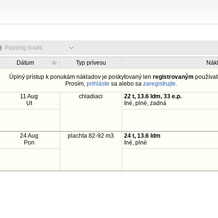
Passing loads
Dátum
Typ prívesu
Nák
Úplný prístup k ponukám nákladov je poskytovaný len
registrovaným
používat
Prosím,
prihláste
sa alebo sa
zaregistrujte
.
11 Aug
chladiaci
22 t, 13.6 ldm, 33 e.p.
Ut
Iné, plné, zadná
24 Aug
plachta 82-92 m3
24 t, 13.6 ldm
Pon
Iné, plné