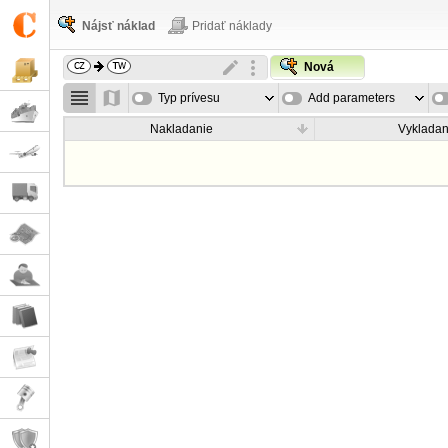
Nájsť náklad
Pridať náklady
Nová
Typ prívesu
Add parameters
Nakladanie
Vykladan