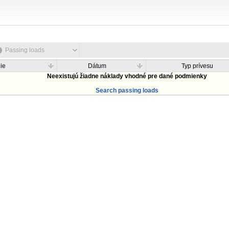
Passing loads
ie
Dátum
Typ prívesu
Neexistujú žiadne náklady vhodné pre dané podmienky
Search passing loads