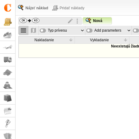
Nájsť náklad
Pridať náklady
Nová
Typ prívesu
Add parameters
Nakladanie
Vykladanie
Neexistujú žia