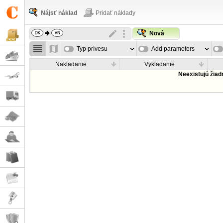
Nájsť náklad
Pridať náklady
Nová
Typ prívesu
Add parameters
Nakladanie
Vykladanie
Neexistujú žia