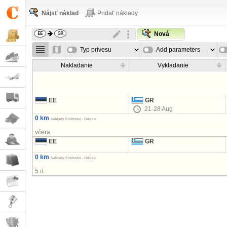
Nájsť náklad
Pridať náklady
Nová
Typ prívesu
Add parameters
Nakladanie
Vykladanie
EE
GR
21-28 Aug
0 km
Náklady Estónsko - Grécko
včera
EE
GR
0 km
Náklady Estónsko - Grécko
5 d.