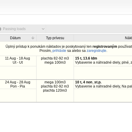
Passing loads
Dátum
Typ prívesu
Nák
Úplný prístup k ponukám nákladov je poskytovaný len
registrovaným
používat
Prosím,
prihláste
sa alebo sa
zaregistrujte
.
11 Aug - 18 Aug
plachta 82-92 m3
15 t, 13.6 ldm
Ut - Ut
mega 100m3
Vybavenie a náhradné diely, plné,
24 Aug - 28 Aug
mega 100m3
10 t, 4 non_st.p.
Pon - Pia
plachta 82-92 m3
Vybavenie a náhradné diely, Na pal
plachta 120m3