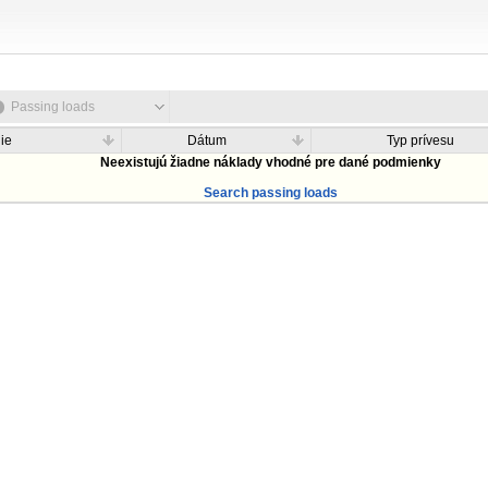
Passing loads
ie
Dátum
Typ prívesu
Neexistujú žiadne náklady vhodné pre dané podmienky
Search passing loads