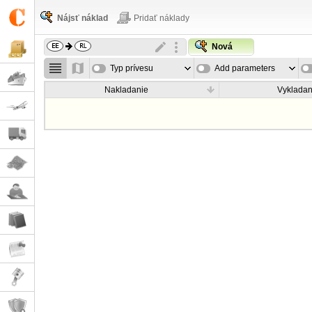
Nájsť náklad
Pridať náklady
Nová
Typ prívesu
Add parameters
Nakladanie
Vykladan