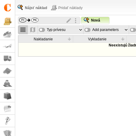
Nájsť náklad
Pridať náklady
Nová
Typ prívesu
Add parameters
Nakladanie
Vykladanie
Neexistujú žia