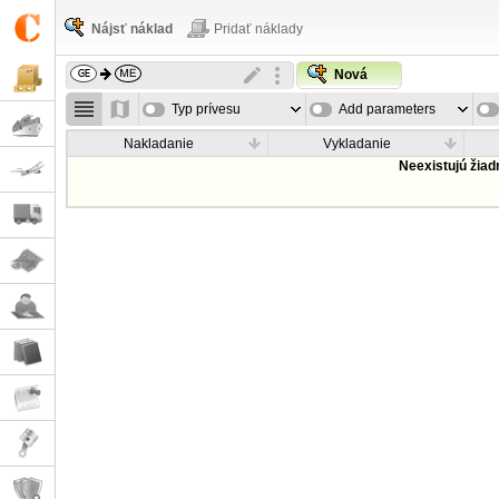
Nájsť náklad
Pridať náklady
Nová
Typ prívesu
Add parameters
Nakladanie
Vykladanie
Neexistujú žia