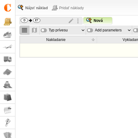
Nájsť náklad
Pridať náklady
Nová
Typ prívesu
Add parameters
Nakladanie
Vykladan