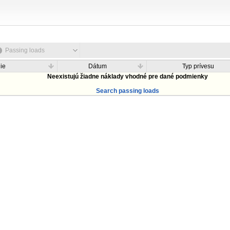
Passing loads
ie
Dátum
Typ prívesu
Neexistujú žiadne náklady vhodné pre dané podmienky
Search passing loads