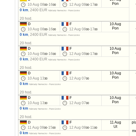
Pon
10 Aug 08
-16
12 Aug 08
-17
00
00
00
00
0 km
, 2400 EUR
Náklady Nemecko - Francúzsko
20 hod.
D
F
10 Aug
Pon
10 Aug 08
-16
12 Aug 08
-17
00
00
00
00
0 km
, 2400 EUR
Náklady Nemecko - Francúzsko
20 hod.
D
F
10 Aug
Pon
10 Aug 08
-16
12 Aug 08
-17
00
00
00
00
0 km
, 2400 EUR
Náklady Nemecko - Francúzsko
20 hod.
D
F
10 Aug
Pon
10 Aug 13
12 Aug 07
30
00
0 km
Náklady Nemecko - Francúzsko
20 hod.
D
F
10 Aug
Pon
10 Aug 13
12 Aug 07
30
00
0 km
Náklady Nemecko - Francúzsko
20 hod.
D
F
11 Aug
pl
Ut
11 Aug 08
-15
12 Aug 08
-11
00
00
00
00
m
0 km
Náklady Nemecko - Francúzsko