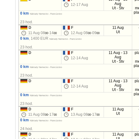
Aug
12-17 Aug
Ut - Štv
m
pl
0 km
Náklady Nemecko - Francúzsko
23 hod.
D
F
11 Aug
Ut
11 Aug 08
-14
12 Aug 08
-09
00
00
00
00
0 km
, 1400 EUR
Náklady Nemecko - Francúzsko
23 hod.
D
F
11 Aug - 13
pl
Aug
12-14 Aug
Ut - Štv
m
pl
0 km
Náklady Nemecko - Francúzsko
23 hod.
D
F
11 Aug - 13
pl
Aug
12-14 Aug
Ut - Štv
m
pl
0 km
Náklady Nemecko - Francúzsko
23 hod.
D
F
11 Aug
Ut
11 Aug 08
-17
13 Aug 08
-17
00
00
00
00
0 km
Náklady Nemecko - Francúzsko
24 hod.
D
F
11 Aug
pl
Ut