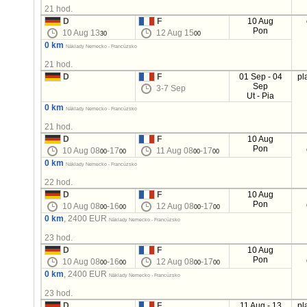
21 hod.
D
F
10 Aug
Pon
10 Aug 13
12 Aug 15
30
00
0 km
Náklady Nemecko - Francúzsko
21 hod.
D
F
01 Sep - 04
pl
Sep
3-7 Sep
Ut - Pia
0 km
Náklady Nemecko - Francúzsko
21 hod.
D
F
10 Aug
Pon
10 Aug 08
-17
11 Aug 08
-17
00
00
00
00
0 km
Náklady Nemecko - Francúzsko
22 hod.
D
F
10 Aug
Pon
10 Aug 08
-16
12 Aug 08
-17
00
00
00
00
0 km
, 2400 EUR
Náklady Nemecko - Francúzsko
23 hod.
D
F
10 Aug
Pon
10 Aug 08
-16
12 Aug 08
-17
00
00
00
00
0 km
, 2400 EUR
Náklady Nemecko - Francúzsko
23 hod.
D
F
11 Aug - 13
pl