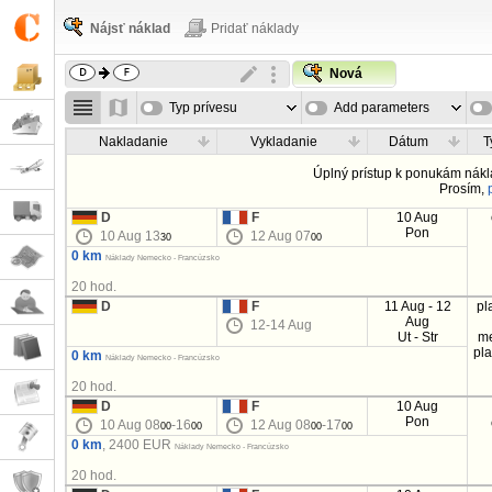
Nájsť náklad
Pridať náklady
Nová
Typ prívesu
Add parameters
Nakladanie
Vykladanie
Dátum
T
Úplný prístup k ponukám nákl
Prosím,
D
F
10 Aug
Pon
10 Aug 13
12 Aug 07
30
00
0 km
Náklady Nemecko - Francúzsko
20 hod.
D
F
11 Aug - 12
pl
Aug
12-14 Aug
Ut - Str
m
pl
0 km
Náklady Nemecko - Francúzsko
20 hod.
D
F
10 Aug
Pon
10 Aug 08
-16
12 Aug 08
-17
00
00
00
00
0 km
, 2400 EUR
Náklady Nemecko - Francúzsko
20 hod.