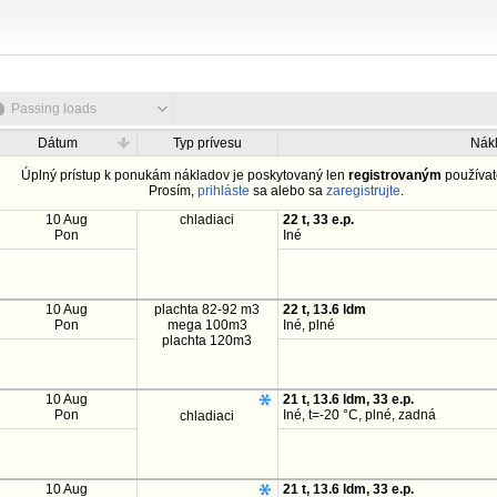
Passing loads
Dátum
Typ prívesu
Nák
Úplný prístup k ponukám nákladov je poskytovaný len
registrovaným
používat
Prosím,
prihláste
sa alebo sa
zaregistrujte
.
10 Aug
chladiaci
22 t, 33 e.p.
Pon
Iné
10 Aug
plachta 82-92 m3
22 t, 13.6 ldm
Pon
mega 100m3
Iné, plné
plachta 120m3
10 Aug
21 t, 13.6 ldm, 33 e.p.
Pon
Iné, t=-20 °C, plné, zadná
chladiaci
10 Aug
21 t, 13.6 ldm, 33 e.p.