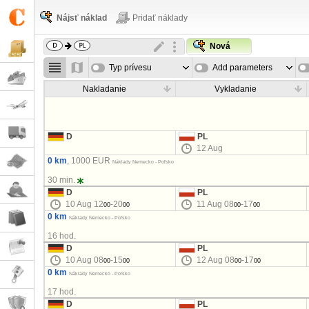
Nájsť náklad
Pridať náklady
Nová
Typ prívesu
Add parameters
Nakladanie
Vykladanie
D
PL
12 Aug
0 km
, 1000 EUR
Náklady Nemecko - Poľsko
30 min.
D
PL
10 Aug 12
-20
11 Aug 08
-17
00
00
00
00
0 km
Náklady Nemecko - Poľsko
16 hod.
D
PL
10 Aug 08
-15
12 Aug 08
-17
00
00
00
00
0 km
Náklady Nemecko - Poľsko
17 hod.
D
PL