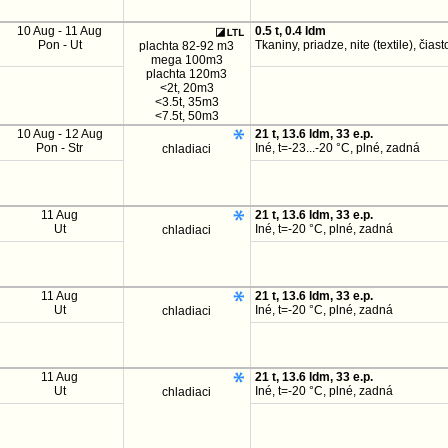
10 Aug - 11 Aug
0.5 t, 0.4 ldm
Pon - Ut
Tkaniny, priadze, nite (textile), čia
plachta 82-92 m3
mega 100m3
plachta 120m3
<2t, 20m3
<3.5t, 35m3
<7.5t, 50m3
10 Aug - 12 Aug
21 t, 13.6 ldm, 33 e.p.
Pon - Str
Iné, t=-23...-20 °C, plné, zadná
chladiaci
11 Aug
21 t, 13.6 ldm, 33 e.p.
Ut
Iné, t=-20 °C, plné, zadná
chladiaci
11 Aug
21 t, 13.6 ldm, 33 e.p.
Ut
Iné, t=-20 °C, plné, zadná
chladiaci
11 Aug
21 t, 13.6 ldm, 33 e.p.
Ut
Iné, t=-20 °C, plné, zadná
chladiaci