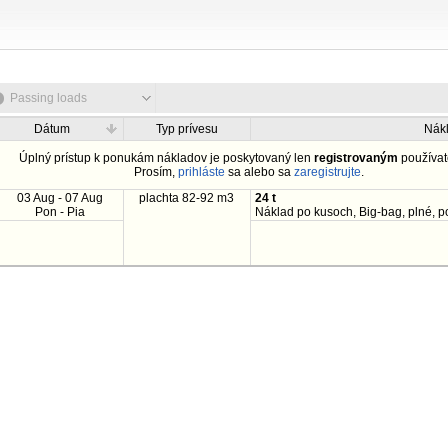
Passing loads
Dátum
Typ prívesu
Nák
Úplný prístup k ponukám nákladov je poskytovaný len
registrovaným
používat
Prosím,
prihláste
sa alebo sa
zaregistrujte
.
03 Aug - 07 Aug
plachta 82-92 m3
24 t
Pon - Pia
Náklad po kusoch, Big-bag, plné, p