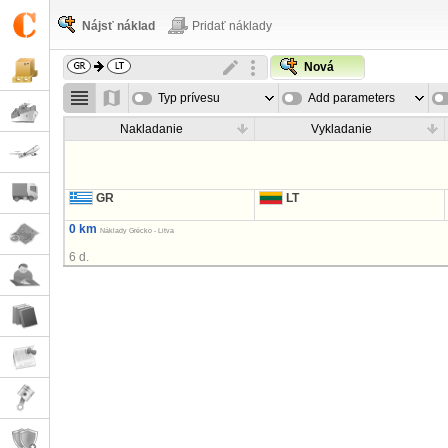
Nájsť náklad
Pridať náklady
Nová
Typ prívesu
Add parameters
Nakladanie
Vykladanie
GR
LT
0 km
Náklady Grécko - Litva
6 d.