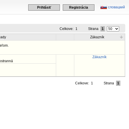
словацкий
Prihlásiť
Registrácia
Celkove:
1
Strana
1
lady
Zákazník
eľom.
Zákazník
ostranná
Celkove:
1
Strana
1