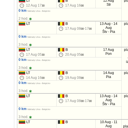
LT
B
12 Aug
pl
Str
12 Aug 17
17 Aug 16
30
00
0 km
Náklady Litva - Belgicko
2 hod.
LT
B
13 Aug - 14
pl
Aug
17 Aug 08
-17
00
00
Štv - Pia
0 km
Náklady Litva - Belgicko
3 hod.
LT
B
17 Aug
pl
Pon
17 Aug 05
20 Aug 05
30
00
0 km
Náklady Litva - Belgicko
i
3 hod.
LT
B
14 Aug
pl
Pia
14 Aug 16
19 Aug 08
00
00
0 km
Náklady Litva - Belgicko
3 hod.
LT
B
13 Aug - 14
pl
Aug
17 Aug 08
-17
00
00
Štv - Pia
0 km
Náklady Litva - Belgicko
3 hod.
LT
B
10 Aug - 11
Aug
pl