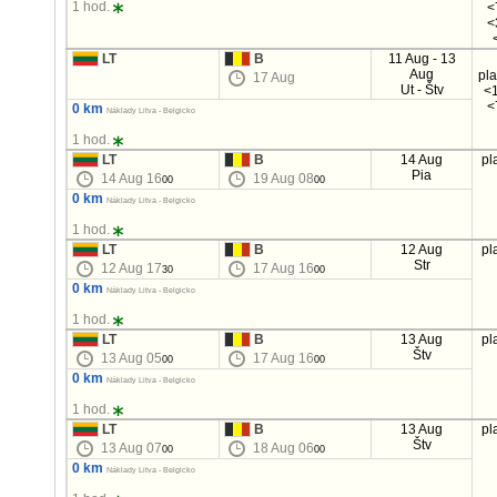
1 hod.
<
<
LT
B
11 Aug - 13
Aug
pl
17 Aug
Ut - Štv
<1
<
0 km
Náklady Litva - Belgicko
1 hod.
LT
B
14 Aug
pl
Pia
14 Aug 16
19 Aug 08
00
00
0 km
Náklady Litva - Belgicko
1 hod.
LT
B
12 Aug
pl
Str
12 Aug 17
17 Aug 16
30
00
0 km
Náklady Litva - Belgicko
1 hod.
LT
B
13 Aug
pl
Štv
13 Aug 05
17 Aug 16
00
00
0 km
Náklady Litva - Belgicko
1 hod.
LT
B
13 Aug
pl
Štv
13 Aug 07
18 Aug 06
00
00
0 km
Náklady Litva - Belgicko