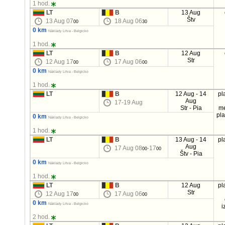
1 hod.
LT
B
13 Aug
Štv
13 Aug 07
18 Aug 06
00
30
0 km
Náklady Litva - Belgicko
1 hod.
LT
B
12 Aug
Str
12 Aug 17
17 Aug 06
00
00
0 km
Náklady Litva - Belgicko
1 hod.
LT
B
12 Aug - 14
pl
Aug
17-19 Aug
Str - Pia
m
pl
0 km
Náklady Litva - Belgicko
1 hod.
LT
B
13 Aug - 14
pl
Aug
17 Aug 08
-17
00
00
Štv - Pia
0 km
Náklady Litva - Belgicko
1 hod.
LT
B
12 Aug
pl
Str
12 Aug 17
17 Aug 06
00
00
0 km
Náklady Litva - Belgicko
i
2 hod.