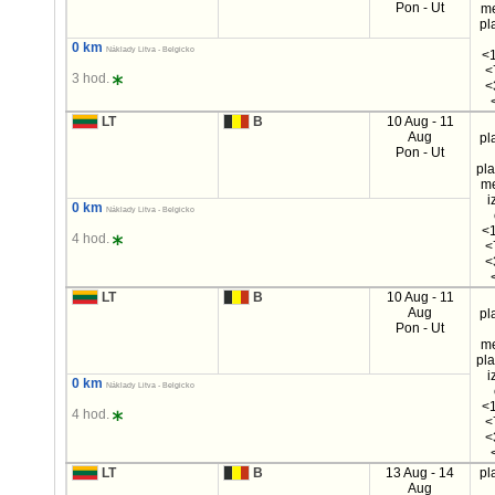
Pon - Ut
m
pl
0 km
Náklady Litva - Belgicko
<1
<
3 hod.
<
LT
B
10 Aug - 11
Aug
pl
Pon - Ut
pl
m
i
0 km
Náklady Litva - Belgicko
<1
4 hod.
<
<
LT
B
10 Aug - 11
Aug
pl
Pon - Ut
m
pl
i
0 km
Náklady Litva - Belgicko
<1
4 hod.
<
<
LT
B
13 Aug - 14
pl
Aug