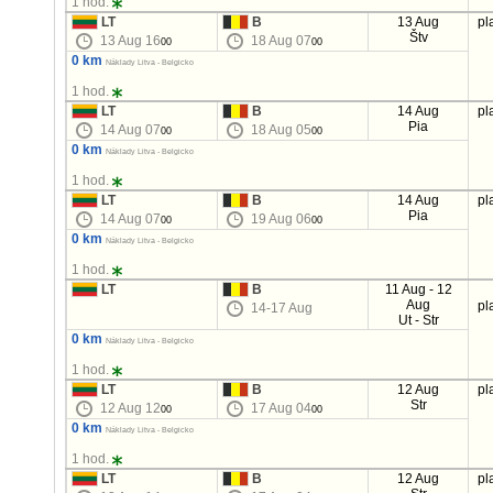
1 hod.
LT
B
13 Aug
pl
Štv
13 Aug 16
18 Aug 07
00
00
0 km
Náklady Litva - Belgicko
1 hod.
LT
B
14 Aug
pl
Pia
14 Aug 07
18 Aug 05
00
00
0 km
Náklady Litva - Belgicko
1 hod.
LT
B
14 Aug
pl
Pia
14 Aug 07
19 Aug 06
00
00
0 km
Náklady Litva - Belgicko
1 hod.
LT
B
11 Aug - 12
Aug
pl
14-17 Aug
Ut - Str
0 km
Náklady Litva - Belgicko
1 hod.
LT
B
12 Aug
pl
Str
12 Aug 12
17 Aug 04
00
00
0 km
Náklady Litva - Belgicko
1 hod.
LT
B
12 Aug
pl