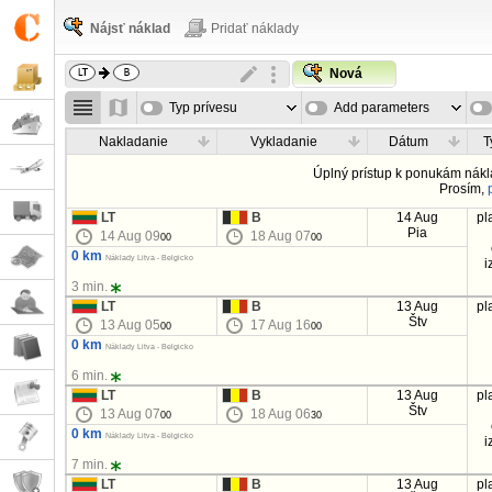
Nájsť náklad
Pridať náklady
Nová
Typ prívesu
Add parameters
Nakladanie
Vykladanie
Dátum
T
Úplný prístup k ponukám nákl
Prosím,
LT
B
14 Aug
pl
Pia
14 Aug 09
18 Aug 07
00
00
0 km
Náklady Litva - Belgicko
i
3 min.
LT
B
13 Aug
pl
Štv
13 Aug 05
17 Aug 16
00
00
0 km
Náklady Litva - Belgicko
6 min.
LT
B
13 Aug
pl
Štv
13 Aug 07
18 Aug 06
00
30
0 km
Náklady Litva - Belgicko
i
7 min.
LT
B
13 Aug
pl