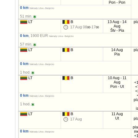
Pon - Pon
0 km
Náklady Litva - Belgicko
51 min.
LT
B
13 Aug - 14
pl
Aug
17 Aug 08
-17
00
00
Štv - Pia
0 km
, 1900 EUR
Náklady Litva - Belgicko
57 min.
LT
B
14 Aug
pl
Pia
0 km
Náklady Litva - Belgicko
1 hod.
LT
B
10 Aug - 11
Aug
<1
Pon - Ut
<
<
0 km
Náklady Litva - Belgicko
pl
1 hod.
i
LT
B
11 Aug
Ut
pl
17 Aug
pl
0 km
m
Náklady Litva - Belgicko
<1