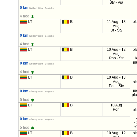
Štv - Pia
0 km
Náklady Litva - Belgicko
4 hod.
LT
B
11 Aug - 13
pl
Aug
Ut - Štv
0 km
Náklady Litva - Belgicko
4 hod.
LT
B
10 Aug - 12
pl
Aug
Pon - Str
i
mu
0 km
Náklady Litva - Belgicko
4 hod.
LT
B
10 Aug - 13
Aug
pl
Pon - Štv
m
0 km
Náklady Litva - Belgicko
pl
5 hod.
LT
B
10 Aug
Pon
pl
0 km
Náklady Litva - Belgicko
<
<
5 hod.
LT
B
10 Aug - 12
pl