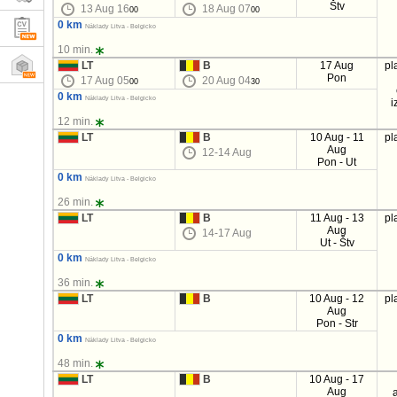
Štv
13 Aug 16
18 Aug 07
00
00
0 km
Náklady Litva - Belgicko
10 min.
LT
B
17 Aug
pl
Pon
17 Aug 05
20 Aug 04
00
30
0 km
Náklady Litva - Belgicko
i
12 min.
LT
B
10 Aug - 11
pl
Aug
12-14 Aug
Pon - Ut
0 km
Náklady Litva - Belgicko
26 min.
LT
B
11 Aug - 13
pl
Aug
14-17 Aug
Ut - Štv
0 km
Náklady Litva - Belgicko
36 min.
LT
B
10 Aug - 12
pl
Aug
Pon - Str
0 km
Náklady Litva - Belgicko
48 min.
LT
B
10 Aug - 17
Aug