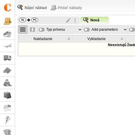
Nájsť náklad
Pridať náklady
Nová
Typ prívesu
Add parameters
Nakladanie
Vykladanie
Neexistujú žia