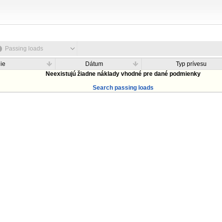
Passing loads
ie
Dátum
Typ prívesu
Neexistujú žiadne náklady vhodné pre dané podmienky
Search passing loads