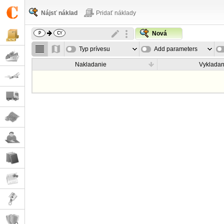
Nájsť náklad
Pridať náklady
Nová
Typ prívesu
Add parameters
Nakladanie
Vykladan