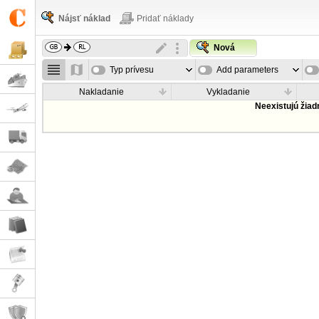
Nájsť náklad
Pridať náklady
Nová
Typ prívesu
Add parameters
Nakladanie
Vykladanie
Neexistujú žia