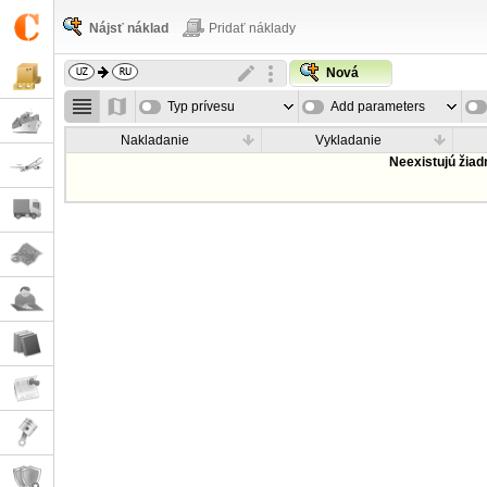
Nájsť náklad
Pridať náklady
Nová
Typ prívesu
Add parameters
Nakladanie
Vykladanie
Neexistujú žia