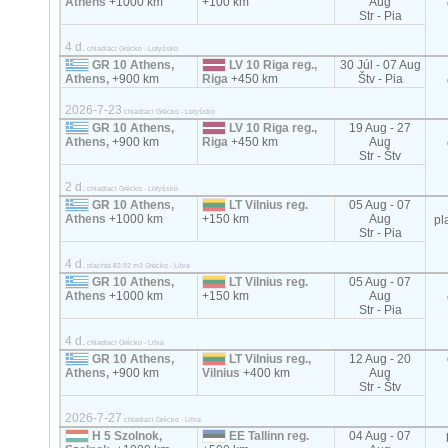
Athens
+1000 km
+100 km
Aug
Str - Pia
4 d.
chladiaci Grécko - Lotyšsko
GR 10 Athens,
LV 10 Riga reg.,
30 Júl - 07 Aug
Athens,
+900 km
Riga
+450 km
Štv - Pia
2026-7-23
chladiaci Grécko - Lotyšsko
GR 10 Athens,
LV 10 Riga reg.,
19 Aug - 27
Athens,
+900 km
Riga
+450 km
Aug
Str - Štv
2 d.
chladiaci Grécko - Lotyšsko
GR 10 Athens,
LT Vilnius reg.
05 Aug - 07
Athens
+1000 km
+150 km
Aug
pl
Str - Pia
4 d.
plachta 82-92 m3 Grécko - Litva
GR 10 Athens,
LT Vilnius reg.
05 Aug - 07
Athens
+1000 km
+150 km
Aug
Str - Pia
4 d.
chladiaci Grécko - Litva
GR 10 Athens,
LT Vilnius reg.,
12 Aug - 20
Athens,
+900 km
Vilnius
+400 km
Aug
Str - Štv
2026-7-27
chladiaci Grécko - Litva
H 5 Szolnok,
EE Tallinn reg.
04 Aug - 07