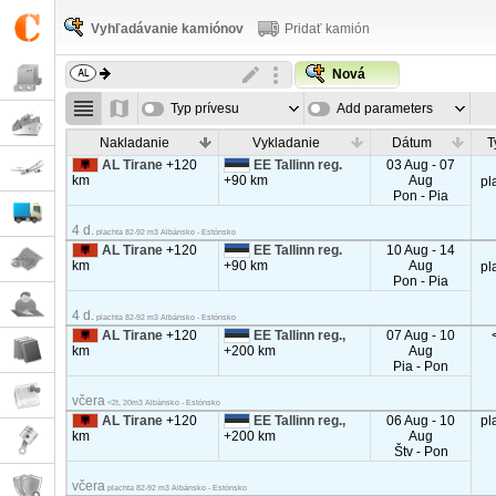
Vyhľadávanie kamiónov
Pridať kamión
Nová
Typ prívesu
Add parameters
Nakladanie
Vykladanie
Dátum
T
AL Tirane
+120
EE Tallinn reg.
03 Aug - 07
km
+90 km
Aug
pl
Pon - Pia
4 d.
plachta 82-92 m3 Albánsko - Estónsko
AL Tirane
+120
EE Tallinn reg.
10 Aug - 14
km
+90 km
Aug
pl
Pon - Pia
4 d.
plachta 82-92 m3 Albánsko - Estónsko
AL Tirane
+120
EE Tallinn reg.,
07 Aug - 10
km
+200 km
Aug
Pia - Pon
včera
<2t, 20m3 Albánsko - Estónsko
AL Tirane
+120
EE Tallinn reg.,
06 Aug - 10
pl
km
+200 km
Aug
Štv - Pon
včera
plachta 82-92 m3 Albánsko - Estónsko