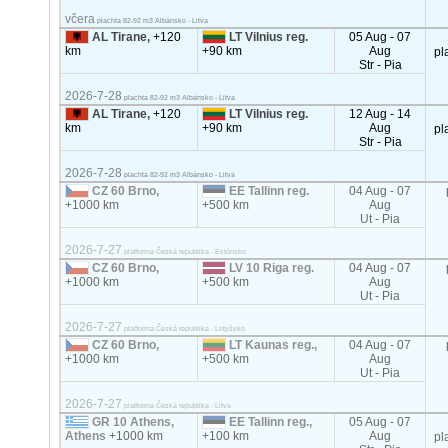
včera
plachta 82-92 m3 Albánsko - Litva
AL Tirane,
+120
LT Vilnius reg.
05 Aug - 07
km
+90 km
Aug
pl
Str - Pia
2026-7-28
plachta 82-92 m3 Albánsko - Litva
AL Tirane,
+120
LT Vilnius reg.
12 Aug - 14
km
+90 km
Aug
pl
Str - Pia
2026-7-28
plachta 82-92 m3 Albánsko - Litva
CZ 60 Brno,
EE Tallinn reg.
04 Aug - 07
+1000 km
+500 km
Aug
Ut - Pia
2026-7-27
platforma Česká republika - Estónsko
CZ 60 Brno,
LV 10 Riga reg.
04 Aug - 07
+1000 km
+500 km
Aug
Ut - Pia
2026-7-27
platforma Česká republika - Lotyšsko
CZ 60 Brno,
LT Kaunas reg.,
04 Aug - 07
+1000 km
+500 km
Aug
Ut - Pia
2026-7-27
platforma Česká republika - Litva
GR 10 Athens,
EE Tallinn reg.,
05 Aug - 07
Athens
+1000 km
+100 km
Aug
pl