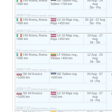
I 00 Roma, Roma
EE Tallinn reg.,
06 Aug - 14
+990 km
Tallinn
+700 km
Aug
Štv - Pia
2026-7-23
chladiaci Taliansko - Estónsko
I 00 Roma, Roma
LV 10 Riga reg.,
30 Júl - 07 Aug
+990 km
Riga
+450 km
Štv - Pia
2026-7-23
chladiaci Taliansko - Lotyšsko
I 00 Roma, Roma
LV 10 Riga reg.,
19 Aug - 27
+990 km
Riga
+450 km
Aug
Str - Štv
2 d.
chladiaci Taliansko - Lotyšsko
I 00 Roma, Roma
LT Vilnius reg.,
12 Aug - 20
+990 km
Vilnius
+400 km
Aug
Str - Štv
2026-7-27
chladiaci Taliansko - Litva
SK 04 Kosice
EE Tallinn reg.
04 Aug - 07
+1000 km
+500 km
Aug
Ut - Pia
2026-7-27
platforma Slovensko - Estónsko
SK 04 Kosice
LV 10 Riga reg.
04 Aug - 07
+1000 km
+500 km
Aug
Ut - Pia
2026-7-27
platforma Slovensko - Lotyšsko