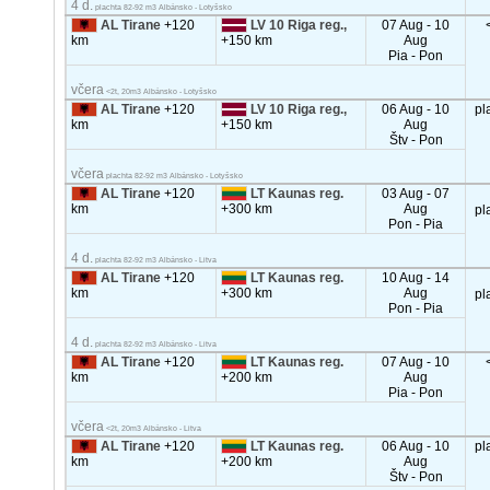
4 d.
plachta 82-92 m3 Albánsko - Lotyšsko
AL Tirane
+120
LV 10 Riga reg.,
07 Aug - 10
km
+150 km
Aug
Pia - Pon
včera
<2t, 20m3 Albánsko - Lotyšsko
AL Tirane
+120
LV 10 Riga reg.,
06 Aug - 10
pl
km
+150 km
Aug
Štv - Pon
včera
plachta 82-92 m3 Albánsko - Lotyšsko
AL Tirane
+120
LT Kaunas reg.
03 Aug - 07
km
+300 km
Aug
pl
Pon - Pia
4 d.
plachta 82-92 m3 Albánsko - Litva
AL Tirane
+120
LT Kaunas reg.
10 Aug - 14
km
+300 km
Aug
pl
Pon - Pia
4 d.
plachta 82-92 m3 Albánsko - Litva
AL Tirane
+120
LT Kaunas reg.
07 Aug - 10
km
+200 km
Aug
Pia - Pon
včera
<2t, 20m3 Albánsko - Litva
AL Tirane
+120
LT Kaunas reg.
06 Aug - 10
pl
km
+200 km
Aug
Štv - Pon