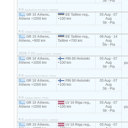
Str - Pia
4 d.
plachta 82-92 m3 Grécko - Estónsko
GR 10 Athens,
EE Tallinn reg.,
05 Aug - 07
Athens
+1000 km
+100 km
Aug
Str - Pia
4 d.
chladiaci Grécko - Estónsko
GR 10 Athens,
EE Tallinn reg.,
06 Aug - 14
Athens,
+900 km
Tallinn
+700 km
Aug
Štv - Pia
2026-7-23
chladiaci Grécko - Estónsko
GR 10 Athens,
FIN 00 Helsinki
05 Aug - 07
Athens
+1000 km
+100 km
Aug
pl
Str - Pia
4 d.
plachta 82-92 m3 Grécko - Fínsko
GR 10 Athens,
FIN 00 Helsinki
05 Aug - 07
Athens
+1000 km
+100 km
Aug
Str - Pia
4 d.
chladiaci Grécko - Fínsko
GR 10 Athens,
LV 10 Riga reg.,
05 Aug - 07
Athens
+1000 km
+100 km
Aug
pl
Str - Pia
4 d.
plachta 82-92 m3 Grécko - Lotyšsko
GR 10 Athens,
LV 10 Riga reg.,
05 Aug - 07