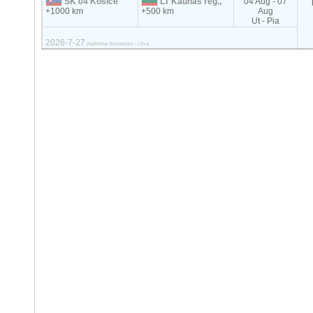
SK 04 Kosice
LT Kaunas reg.,
04 Aug - 07
+1000 km
+500 km
Aug
Ut - Pia
2026-7-27
platforma Slovensko - Litva