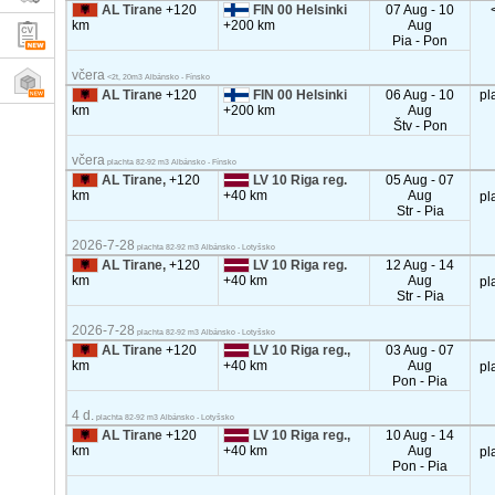
AL Tirane
+120
FIN 00 Helsinki
07 Aug - 10
km
+200 km
Aug
Pia - Pon
včera
<2t, 20m3 Albánsko - Fínsko
AL Tirane
+120
FIN 00 Helsinki
06 Aug - 10
pl
km
+200 km
Aug
Štv - Pon
včera
plachta 82-92 m3 Albánsko - Fínsko
AL Tirane,
+120
LV 10 Riga reg.
05 Aug - 07
km
+40 km
Aug
pl
Str - Pia
2026-7-28
plachta 82-92 m3 Albánsko - Lotyšsko
AL Tirane,
+120
LV 10 Riga reg.
12 Aug - 14
km
+40 km
Aug
pl
Str - Pia
2026-7-28
plachta 82-92 m3 Albánsko - Lotyšsko
AL Tirane
+120
LV 10 Riga reg.,
03 Aug - 07
km
+40 km
Aug
pl
Pon - Pia
4 d.
plachta 82-92 m3 Albánsko - Lotyšsko
AL Tirane
+120
LV 10 Riga reg.,
10 Aug - 14
km
+40 km
Aug
pl
Pon - Pia