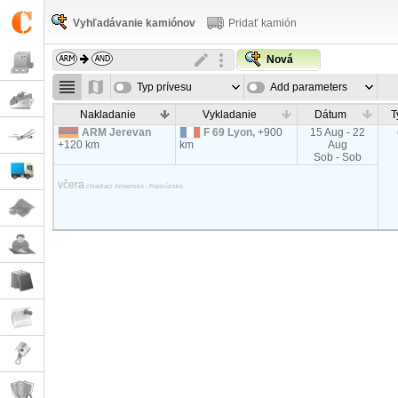
Vyhľadávanie kamiónov
Pridať kamión
Nová
Typ prívesu
Add parameters
Nakladanie
Vykladanie
Dátum
T
ARM Jerevan
F 69 Lyon,
+900
15 Aug - 22
+120 km
km
Aug
Sob - Sob
včera
chladiaci Arménsko - Francúzsko