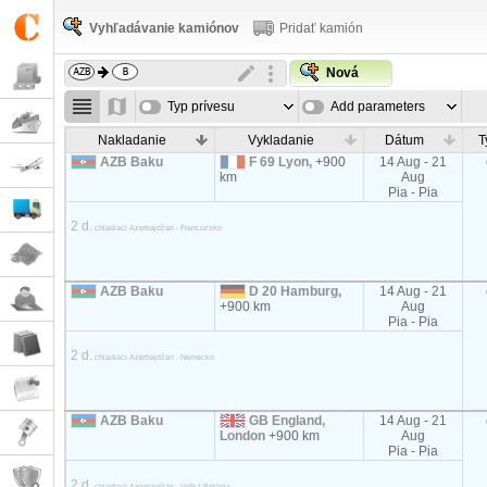
Vyhľadávanie kamiónov
Pridať kamión
Nová
Typ prívesu
Add parameters
Nakladanie
Vykladanie
Dátum
T
AZB Baku
F 69 Lyon,
+900
14 Aug - 21
km
Aug
Pia - Pia
2 d.
chladiaci Azerbajdžan - Francúzsko
AZB Baku
D 20 Hamburg,
14 Aug - 21
+900 km
Aug
Pia - Pia
2 d.
chladiaci Azerbajdžan - Nemecko
AZB Baku
GB England,
14 Aug - 21
London
+900 km
Aug
Pia - Pia
2 d.
chladiaci Azerbajdžan - Veľká Británia