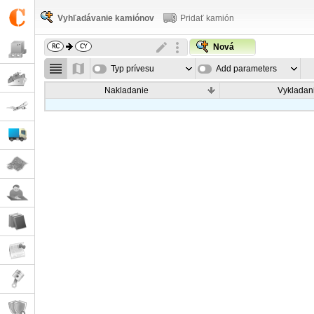
Vyhľadávanie kamiónov
Pridať kamión
Nová
Typ prívesu
Add parameters
Nakladanie
Vykladan