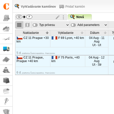
Vyhľadávanie kamiónov
Pridať kamión
Nová
Typ prívesu
Add parameters
Nakladanie
Vykladanie
Dátum
T
CZ 11 Prague
+30
F 69 Lyon,
+40 km
04 Aug - 11
km
Aug
Ut - Ut
5 d.
platforma Česká republika - Francúzsko
CZ 11 Prague,
F 75 Paris,
+40
04 Aug - 12
Prague
+40 km
km
Aug
Ut - Str
6 d.
platforma Česká republika - Francúzsko