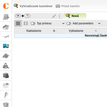
Vyhľadávanie kamiónov
Pridať kamión
Nová
Typ prívesu
Add parameters
Nakladanie
Vykladanie
Neexistujú žiad