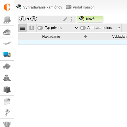
Vyhľadávanie kamiónov
Pridať kamión
Nová
Typ prívesu
Add parameters
Nakladanie
Vykladan