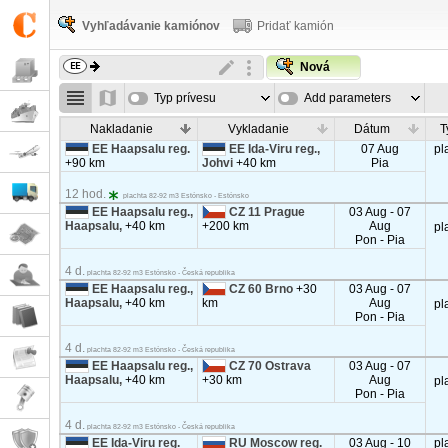
Vyhľadávanie kamiónov
Pridať kamión
Nová
Typ prívesu
Add parameters
Nakladanie
Vykladanie
Dátum
T
EE Haapsalu reg.
EE Ida-Viru reg.,
07 Aug
pl
+90 km
Johvi
+40 km
Pia
12 hod.
plachta 82-92 m3 Estónsko - Estónsko
EE Haapsalu reg.,
CZ 11 Prague
03 Aug - 07
Haapsalu,
+40 km
+200 km
Aug
pl
Pon - Pia
4 d.
plachta 82-92 m3 Estónsko - Česká republika
EE Haapsalu reg.,
CZ 60 Brno
+30
03 Aug - 07
Haapsalu,
+40 km
km
Aug
pl
Pon - Pia
4 d.
plachta 82-92 m3 Estónsko - Česká republika
EE Haapsalu reg.,
CZ 70 Ostrava
03 Aug - 07
Haapsalu,
+40 km
+30 km
Aug
pl
Pon - Pia
4 d.
plachta 82-92 m3 Estónsko - Česká republika
EE Ida-Viru reg.
RU Moscow reg.
03 Aug - 10
pl