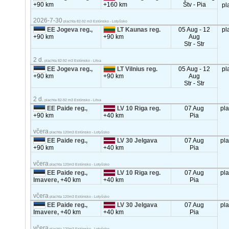
+90 km
+160 km
Štv - Pia
pl
2026-7-30
plachta 82-92 m3 Estónsko - Lotyšsko
EE Jogeva reg.,
LT Kaunas reg.
05 Aug - 12
pl
+90 km
+90 km
Aug
Str - Str
2 d.
plachta 82-92 m3 Estónsko - Litva
EE Jogeva reg.,
LT Vilnius reg.
05 Aug - 12
pl
+90 km
+90 km
Aug
Str - Str
2 d.
plachta 82-92 m3 Estónsko - Litva
EE Paide reg.,
LV 10 Riga reg.
07 Aug
pl
+90 km
+40 km
Pia
včera
plachta 120m3 Estónsko - Lotyšsko
EE Paide reg.,
LV 30 Jelgava
07 Aug
pl
+90 km
+40 km
Pia
včera
plachta 120m3 Estónsko - Lotyšsko
EE Paide reg.,
LV 10 Riga reg.
07 Aug
pl
Imavere,
+40 km
+40 km
Pia
včera
plachta 120m3 Estónsko - Lotyšsko
EE Paide reg.,
LV 30 Jelgava
07 Aug
pl
Imavere,
+40 km
+40 km
Pia
včera
plachta 120m3 Estónsko - Lotyšsko