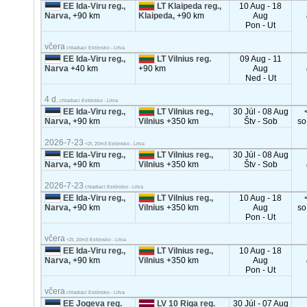
EE Ida-Viru reg.,
LT Klaipeda reg.,
10 Aug - 18
Narva,
+90 km
Klaipeda,
+90 km
Aug
Pon - Ut
včera
chladiaci Estónsko - Litva
EE Ida-Viru reg.,
LT Vilnius reg.
09 Aug - 11
Narva
+40 km
+90 km
Aug
Ned - Ut
4 d.
chladiaci Estónsko - Litva
EE Ida-Viru reg.,
LT Vilnius reg.,
30 Júl - 08 Aug
Narva,
+90 km
Vilnius
+350 km
Štv - Sob
so
2026-7-23
<2t, 20m3 Estónsko - Litva
EE Ida-Viru reg.,
LT Vilnius reg.,
30 Júl - 08 Aug
Narva,
+90 km
Vilnius
+350 km
Štv - Sob
2026-7-23
chladiaci Estónsko - Litva
EE Ida-Viru reg.,
LT Vilnius reg.,
10 Aug - 18
Narva,
+90 km
Vilnius
+350 km
Aug
so
Pon - Ut
včera
<2t, 20m3 Estónsko - Litva
EE Ida-Viru reg.,
LT Vilnius reg.,
10 Aug - 18
Narva,
+90 km
Vilnius
+350 km
Aug
Pon - Ut
včera
chladiaci Estónsko - Litva
EE Jogeva reg.
LV 10 Riga reg.
30 Júl - 07 Aug