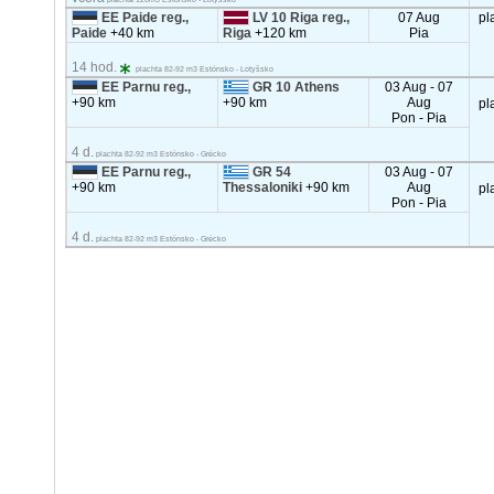
EE Paide reg.,
LV 10 Riga reg.,
07 Aug
pl
Paide
+40 km
Riga
+120 km
Pia
14 hod.
plachta 82-92 m3 Estónsko - Lotyšsko
EE Parnu reg.,
GR 10 Athens
03 Aug - 07
+90 km
+90 km
Aug
pl
Pon - Pia
4 d.
plachta 82-92 m3 Estónsko - Grécko
EE Parnu reg.,
GR 54
03 Aug - 07
+90 km
Thessaloniki
+90 km
Aug
pl
Pon - Pia
4 d.
plachta 82-92 m3 Estónsko - Grécko