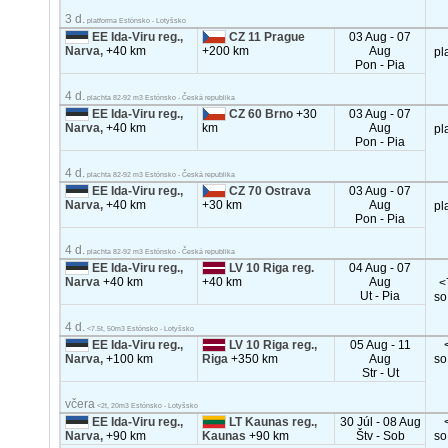
3 d.
platforma Estónsko - Lotyšsko
EE Ida-Viru reg.,
CZ 11 Prague
03 Aug - 07
Narva,
+40 km
+200 km
Aug
pl
Pon - Pia
4 d.
plachta 82-92 m3 Estónsko - Česká republika
EE Ida-Viru reg.,
CZ 60 Brno
+30
03 Aug - 07
Narva,
+40 km
km
Aug
pl
Pon - Pia
4 d.
plachta 82-92 m3 Estónsko - Česká republika
EE Ida-Viru reg.,
CZ 70 Ostrava
03 Aug - 07
Narva,
+40 km
+30 km
Aug
pl
Pon - Pia
4 d.
plachta 82-92 m3 Estónsko - Česká republika
EE Ida-Viru reg.,
LV 10 Riga reg.
04 Aug - 07
Narva
+40 km
+40 km
Aug
<
Ut - Pia
so
4 d.
<7.5t, 50m3 Estónsko - Lotyšsko
EE Ida-Viru reg.,
LV 10 Riga reg.,
05 Aug - 11
Narva,
+100 km
Riga
+350 km
Aug
so
Str - Ut
včera
<2t, 20m3 Estónsko - Lotyšsko
EE Ida-Viru reg.,
LT Kaunas reg.,
30 Júl - 08 Aug
Narva,
+90 km
Kaunas
+90 km
Štv - Sob
so