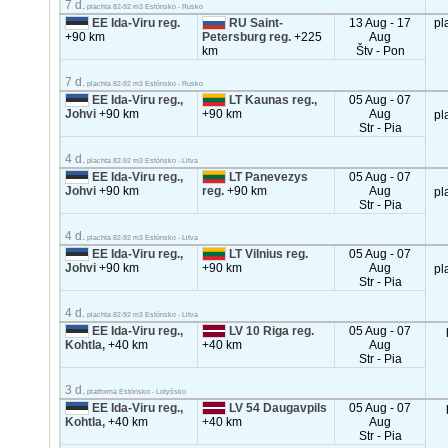
7 d.
plachta 82-92 m3 Estónsko - Rusko
EE Ida-Viru reg.
RU Saint-
13 Aug - 17
pl
+90 km
Petersburg reg.
+225
Aug
km
Štv - Pon
7 d.
plachta 82-92 m3 Estónsko - Rusko
EE Ida-Viru reg.,
LT Kaunas reg.,
05 Aug - 07
Johvi
+90 km
+90 km
Aug
pl
Str - Pia
4 d.
plachta 82-92 m3 Estónsko - Litva
EE Ida-Viru reg.,
LT Panevezys
05 Aug - 07
Johvi
+90 km
reg.
+90 km
Aug
pl
Str - Pia
4 d.
plachta 82-92 m3 Estónsko - Litva
EE Ida-Viru reg.,
LT Vilnius reg.
05 Aug - 07
Johvi
+90 km
+90 km
Aug
pl
Str - Pia
4 d.
plachta 82-92 m3 Estónsko - Litva
EE Ida-Viru reg.,
LV 10 Riga reg.
05 Aug - 07
Kohtla,
+40 km
+40 km
Aug
Str - Pia
3 d.
platforma Estónsko - Lotyšsko
EE Ida-Viru reg.,
LV 54 Daugavpils
05 Aug - 07
Kohtla,
+40 km
+40 km
Aug
Str - Pia