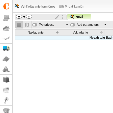
Vyhľadávanie kamiónov
Pridať kamión
Nová
Typ prívesu
Add parameters
Nakladanie
Vykladanie
Neexistujú žiad