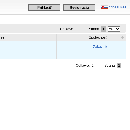
словацкий
Prihlásiť
Registrácia
Celkove:
1
Strana
1
ves
Spoločnosť
Zákazník
Celkove:
1
Strana
1