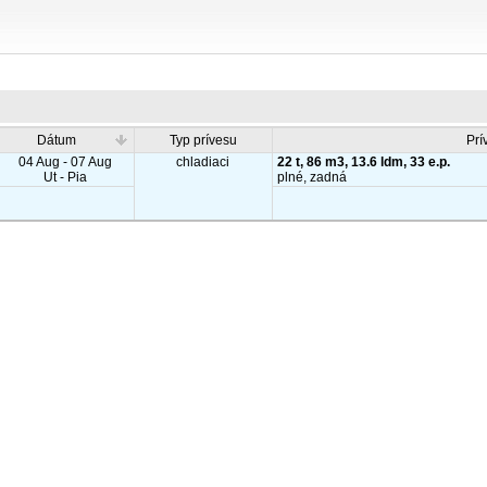
Dátum
Typ prívesu
Prí
04 Aug - 07 Aug
chladiaci
22 t, 86 m3, 13.6 ldm, 33 e.p.
Ut - Pia
plné, zadná