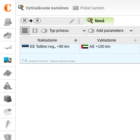
Vyhľadávanie kamiónov
Pridať kamión
Nová
Typ prívesu
Add parameters
Nakladanie
Vykladanie
EE Tallinn reg.,
+90 km
AE
+100 km
7 d.
chladiaci Estónsko - Spojené arabské emiráty