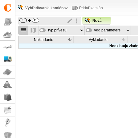
Vyhľadávanie kamiónov
Pridať kamión
Nová
Typ prívesu
Add parameters
Nakladanie
Vykladanie
Neexistujú žiad