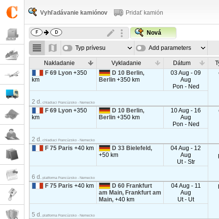
Vyhľadávanie kamiónov
Pridať kamión
Nová
Typ prívesu
Add parameters
Nakladanie
Vykladanie
Dátum
T
F 69 Lyon
+350
D 10 Berlin,
03 Aug - 09
km
Berlin
+350 km
Aug
Pon - Ned
2 d.
chladiaci Francúzsko - Nemecko
F 69 Lyon
+350
D 10 Berlin,
10 Aug - 16
km
Berlin
+350 km
Aug
Pon - Ned
2 d.
chladiaci Francúzsko - Nemecko
F 75 Paris
+40 km
D 33 Bielefeld,
04 Aug - 12
+50 km
Aug
Ut - Str
6 d.
platforma Francúzsko - Nemecko
F 75 Paris
+40 km
D 60 Frankfurt
04 Aug - 11
am Main, Frankfurt am
Aug
Main,
+40 km
Ut - Ut
5 d.
platforma Francúzsko - Nemecko