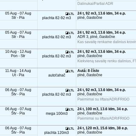
Dalinukai/Partial ADR
05 Aug - 07 Aug
24 t, 92 m3, 13.6 ldm, 34 e.p.
Str - Pia
plné, čiastočne
plachta 82-92 m3
05 Aug - 07 Aug
24 t, 92 m3, 13.6 ldm, 34 e.p.
Str - Pia
ADR 3, plné, čiastočne
plachta 82-92 m3
Kas savaitę renkame dalinius krovin
10 Aug - 12 Aug
24 t, 92 m3, 13.6 ldm, 34 e.p.
Pon - Str
plné, čiastočne
plachta 82-92 m3
Kiekvieną savaitę renku dalinius, F
11 Aug - 14 Aug
Autá: 8 číslo
Ut - Pia
plné, čiastočne
autoťahač
06 Aug - 07 Aug
24 t, 92 m3, 13.6 ldm, 34 e.p.
Štv - Pia
plné, čiastočne
plachta 82-92 m3
Paėmimai su liftais/ADR/FRIGO
06 Aug - 07 Aug
24 t, 100 m3, 13.6 ldm, 34 e.p.
Štv - Pia
plné, čiastočne
mega 100m3
Paėmimai su liftais/ADR/FRIGO
06 Aug - 07 Aug
24 t, 120 m3, 15.6 ldm, 38 e.p.
Štv - Pia
plné, čiastočne
plachta 120m3