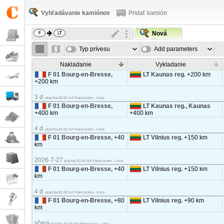
Vyhľadávanie kamiónov
Pridať kamión
Nová
Typ prívesu
Add parameters
Nakladanie
Vykladanie
F 01 Bourg-en-Bresse,
LT Kaunas reg.
+200 km
+200 km
3 d.
plachta 82-92 m3 Francúzsko - Litva
F 01 Bourg-en-Bresse,
LT Kaunas reg., Kaunas
+400 km
+400 km
4 d.
plachta 82-92 m3 Francúzsko - Litva
F 01 Bourg-en-Bresse,
+40
LT Vilnius reg.
+150 km
km
2026-7-27
plachta 82-92 m3 Francúzsko - Litva
F 01 Bourg-en-Bresse,
+40
LT Vilnius reg.
+150 km
km
4 d.
plachta 82-92 m3 Francúzsko - Litva
F 01 Bourg-en-Bresse,
+80
LT Vilnius reg.
+90 km
km
včera
plachta 82-92 m3 Francúzsko - Litva