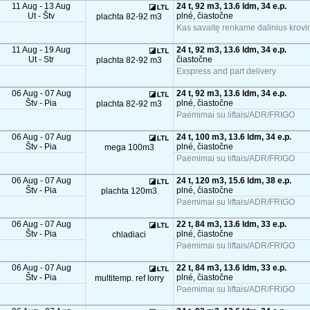
11 Aug - 13 Aug
24 t, 92 m3, 13.6 ldm, 34 e.p.
Ut - Štv
plné, čiastočne
plachta 82-92 m3
Kas savaitę renkame dalinius krovin
11 Aug - 19 Aug
24 t, 92 m3, 13.6 ldm, 34 e.p.
Ut - Str
čiastočne
plachta 82-92 m3
Exspress and part delivery
06 Aug - 07 Aug
24 t, 92 m3, 13.6 ldm, 34 e.p.
Štv - Pia
plné, čiastočne
plachta 82-92 m3
Paėmimai su liftais/ADR/FRIGO
06 Aug - 07 Aug
24 t, 100 m3, 13.6 ldm, 34 e.p.
Štv - Pia
plné, čiastočne
mega 100m3
Paėmimai su liftais/ADR/FRIGO
06 Aug - 07 Aug
24 t, 120 m3, 15.6 ldm, 38 e.p.
Štv - Pia
plné, čiastočne
plachta 120m3
Paėmimai su liftais/ADR/FRIGO
06 Aug - 07 Aug
22 t, 84 m3, 13.6 ldm, 33 e.p.
Štv - Pia
plné, čiastočne
chladiaci
Paėmimai su liftais/ADR/FRIGO
06 Aug - 07 Aug
22 t, 84 m3, 13.6 ldm, 33 e.p.
Štv - Pia
plné, čiastočne
multitemp. ref lorry
Paėmimai su liftais/ADR/FRIGO