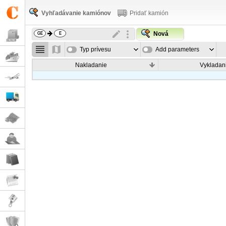
Vyhľadávanie kamiónov
Pridať kamión
Nová
Typ prívesu
Add parameters
Nakladanie
Vykladan