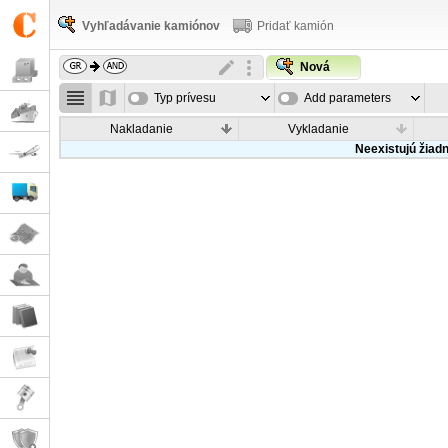
Vyhľadávanie kamiónov
Pridať kamión
Nová
Typ prívesu
Add parameters
Nakladanie
Vykladanie
Neexistujú žiad