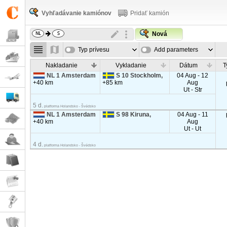
Vyhľadávanie kamiónov
Pridať kamión
Nová
Typ prívesu
Add parameters
Nakladanie
Vykladanie
Dátum
T
NL 1 Amsterdam
S 10 Stockholm,
04 Aug - 12
+40 km
+85 km
Aug
Ut - Str
5 d.
platforma Holandsko - Švédsko
NL 1 Amsterdam
S 98 Kiruna,
04 Aug - 11
+40 km
Aug
Ut - Ut
4 d.
platforma Holandsko - Švédsko