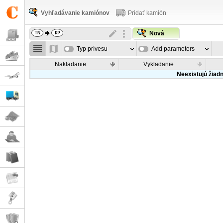
Vyhľadávanie kamiónov
Pridať kamión
Nová
Typ prívesu
Add parameters
Nakladanie
Vykladanie
Neexistujú žiad